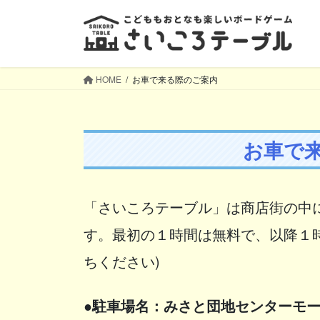
コ
ナ
ン
ビ
テ
ゲ
ン
ー
ツ
シ
HOME
お車で来る際のご案内
へ
ョ
ス
ン
キ
に
お車で
ッ
移
プ
動
「さいころテーブル」は商店街の中
す。最初の１時間は無料で、以降１時
ちください)
●駐車場名：みさと団地センターモ