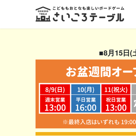
コ
ナ
ン
ビ
テ
ゲ
ン
ー
ツ
シ
へ
ョ
ス
ン
■8月15日
キ
に
ッ
移
プ
動