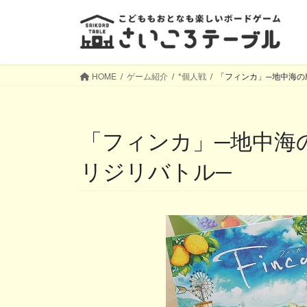
コ
ナ
ン
ビ
テ
ゲ
ン
ー
ツ
シ
HOME
ゲーム紹介
*個人戦
「フィンカ」─地中海の
へ
ョ
ス
ン
キ
に
「フィンカ」─地中海の島で作物集めと配達のジ
ッ
移
プ
動
リジリバトル─