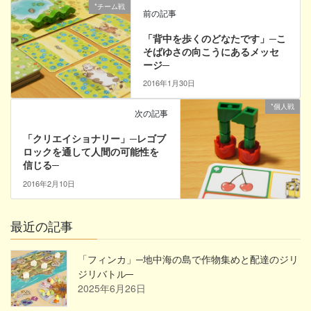
*チーム戦
前の記事
「背中を歩くのどなたです」─こ
そばゆさの向こうにあるメッセ
ージ─
2016年1月30日
*個人戦
次の記事
「クリエイショナリー」─レゴブ
ロックを通して人間の可能性を
信じる─
2016年2月10日
最近の記事
「フィンカ」─地中海の島で作物集めと配達のジリ
ジリバトル─
2025年6月26日