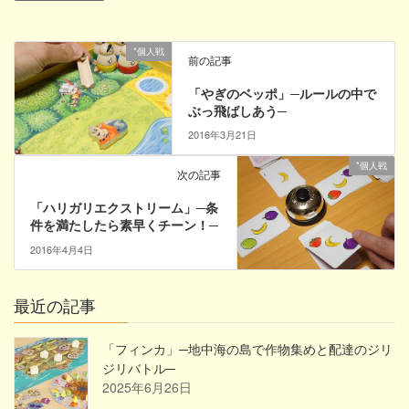
*個人戦
前の記事
「やぎのベッポ」─ルールの中で
ぶっ飛ばしあう─
2016年3月21日
*個人戦
次の記事
「ハリガリエクストリーム」─条
件を満たしたら素早くチーン！─
2016年4月4日
最近の記事
「フィンカ」─地中海の島で作物集めと配達のジリ
ジリバトル─
2025年6月26日