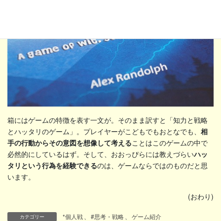
箱にはゲームの特徴を表す一文が。そのまま訳すと「知力と戦略
とハッタリのゲーム」。プレイヤーがこどもでもおとなでも、
相
手の行動からその意図を想像して考える
ことはこのゲームの中で
必然的にしているはず。そして、おおっぴらには教えづらい
ハッ
タリという行為を経験できる
のは、ゲームならではのものだと思
います。
(おわり)
*個人戦
、
#思考・戦略
、
ゲーム紹介
カテゴリー