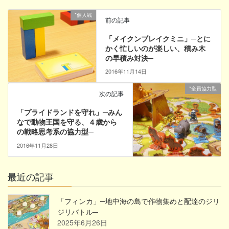
*個人戦
前の記事
「メイクンブレイクミニ」─とに
かく忙しいのが楽しい、積み木
の早積み対決─
2016年11月14日
*全員協力型
次の記事
「プライドランドを守れ」─みん
なで動物王国を守る、４歳から
の戦略思考系の協力型─
2016年11月28日
最近の記事
「フィンカ」─地中海の島で作物集めと配達のジリ
ジリバトル─
2025年6月26日