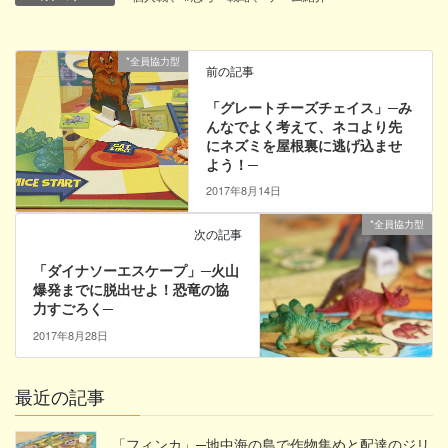
*全員協力型
前の記事
「グレートチーズチェイス」─み
んなでよく考えて、ネコより先
にネズミを屋根裏に逃げ込ませ
よう！─
2017年8月14日
*全員協力型
次の記事
「ダイナソーエスケープ」─火山
爆発までに脱出せよ！恐竜の協
力すごろく─
2017年8月28日
最近の記事
「フィンカ」─地中海の島で作物集めと配達のジリ