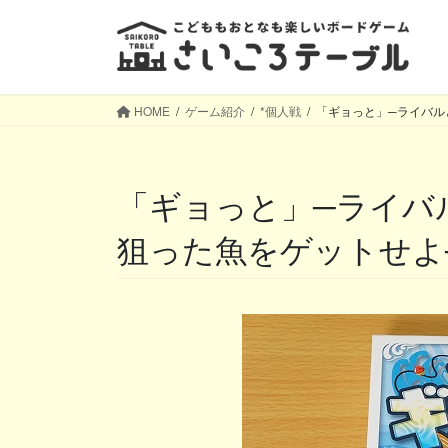
コ
ナ
ン
ビ
テ
ゲ
ン
ー
ツ
シ
HOME
ゲーム紹介
*個人戦
「ギョっと」─ライバル
へ
ョ
ス
ン
キ
に
「ギョっと」─ライバルとの読み合いを制して、
ッ
移
プ
動
狙った魚をゲットせよ