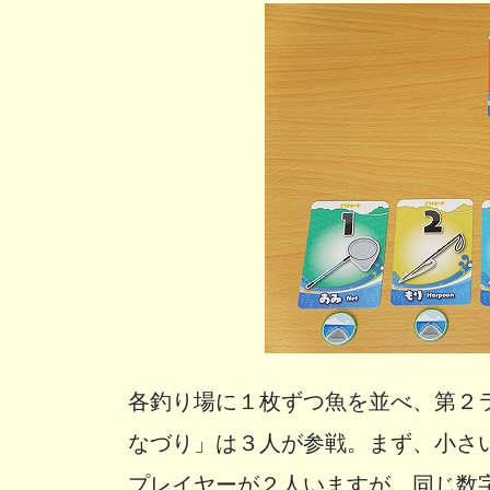
各釣り場に１枚ずつ魚を並べ、第２
なづり」は３人が参戦。まず、小さ
プレイヤーが２人いますが、同じ数