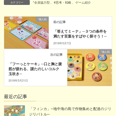
*全員協力型
、
#思考・戦略
、
ゲーム紹介
カテゴリー
*個人戦
前の記事
「答えてミ～ナ」─３つの条件を
満たす言葉をすばやく探そう！─
2018年5月7日
*個人戦
次の記事
「フーっとケーキ」─口と胸と腹
筋が疲れる、謎たのしいコルク
玉吹き─
2018年5月21日
最近の記事
「フィンカ」─地中海の島で作物集めと配達のジリ
ジリバトル─