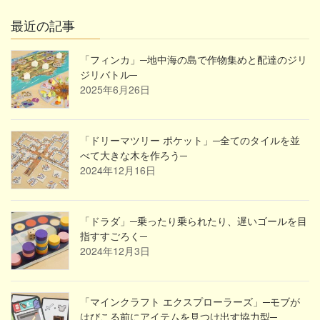
最近の記事
「フィンカ」─地中海の島で作物集めと配達のジリ
ジリバトル─
2025年6月26日
「ドリーマツリー ポケット」─全てのタイルを並
べて大きな木を作ろう─
2024年12月16日
「ドラダ」─乗ったり乗られたり、遅いゴールを目
指すすごろく─
2024年12月3日
「マインクラフト エクスプローラーズ」─モブが
はびこる前にアイテムを見つけ出す協力型─