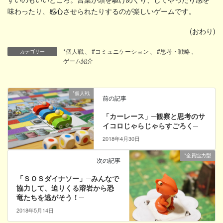
味わったり、感心させられたりするのが楽しいゲームです。
(おわり)
*個人戦
、
#コミュニケーション
、
#思考・戦略
、
カテゴリー
ゲーム紹介
*個人戦
前の記事
「カーレース」─観察と思考のサ
イコロじゃらじゃらすごろく─
2018年4月30日
*全員協力型
次の記事
「ＳＯＳダイナソー」─みんなで
協力して、迫りくる溶岩から恐
竜たちを逃がそう！─
2018年5月14日