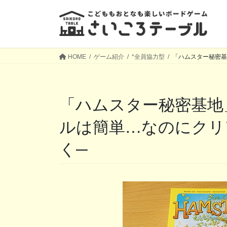
コ
ナ
ン
ビ
テ
ゲ
ン
ー
ツ
シ
HOME
ゲーム紹介
*全員協力型
「ハムスター秘密基
へ
ョ
ス
ン
キ
に
「ハムスター秘密基地」─ほんわかテーマでルー
ッ
移
プ
動
ルは簡単…なのにクリ
く─