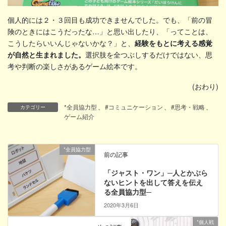
個人的には２・３回目も成功できませんでした。でも、「前の冒
険のときにはこうだったな…」と思い出したり、「ってことは、
こうしたらいいんじゃないかな？」と、
経験をもとに考える感覚
が自然と生まれました。
選択肢を全つぶしするだけではない、思
考や判断の楽しさがあるゲーム絵本です。
(おわり)
*全員協力型
、
#コミュニケーション
、
#思考・戦略
、
カテゴリー
ゲーム紹介
*全員協力型
前の記事
「ジャスト・ワン」─人とかぶら
ないヒントを出して答えを伝え
る全員協力型─
2020年3月6日
*個人戦