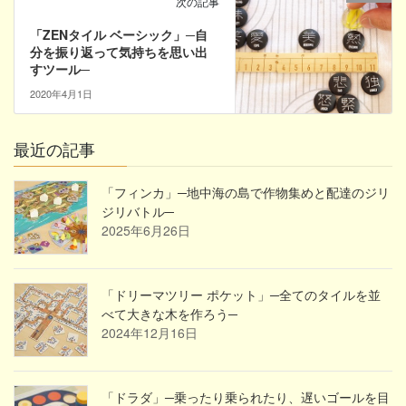
次の記事
「ZENタイル ベーシック」─自
分を振り返って気持ちを思い出
すツール─
2020年4月1日
最近の記事
「フィンカ」─地中海の島で作物集めと配達のジリ
ジリバトル─
2025年6月26日
「ドリーマツリー ポケット」─全てのタイルを並
べて大きな木を作ろう─
2024年12月16日
「ドラダ」─乗ったり乗られたり、遅いゴールを目