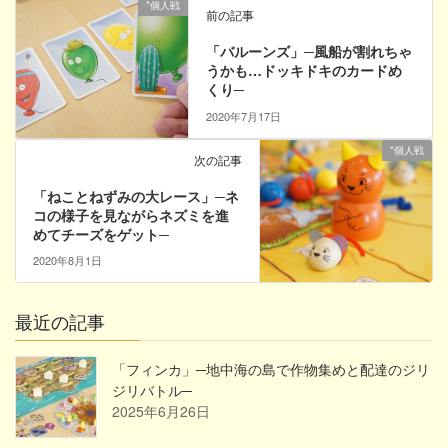
*個人戦
前の記事
「バルーンズ」─風船が割れちゃ
うかも…ドッキドキのカードめ
くり─
2020年7月17日
*個人戦
次の記事
「ねことねずみの大レース」─ネ
コの様子を見ながらネズミを進
めてチーズをゲット─
2020年8月1日
最近の記事
「フィンカ」─地中海の島で作物集めと配達のジリ
ジリバトル─
2025年6月26日