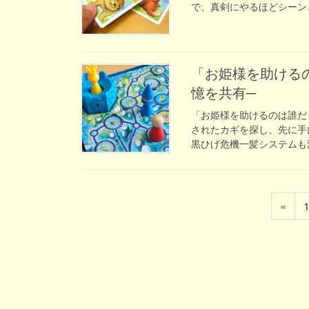
で、真剣にやるほどシーンと
「お姫様を助けるのは誰だ」─隠されたカギを探り、推理と記
憶を共有─
「お姫様を助けるのは誰だ
されたカギを探し、先に手
黒ひげ危機一髪システムも活
投
«
稿
の
ペ
ー