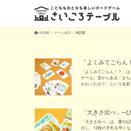
コ
ナ
ン
ビ
テ
ゲ
ン
ー
ツ
シ
HOME
ゲーム紹介
#記憶
へ
ョ
ス
ン
キ
に
ッ
移
「よくみてごら
プ
動
「よくみてごらん！？」は
ゲーム。昔からある「まち
かわったの？」という名前で
「大きさ比べ」
「大きさ比べ」は、運や記
出し、12枚の手札を早く