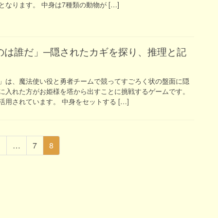
なります。 中身は7種類の動物が […]
」は、魔法使い役と勇者チームで競ってすごろく状の盤面に隠
に入れた方がお姫様を塔から出すことに挑戦するゲームです。
用されています。 中身をセットする […]
固
固
固
1
…
7
8
定
定
定
ペ
ペ
ペ
ー
ー
ー
ジ
ジ
ジ