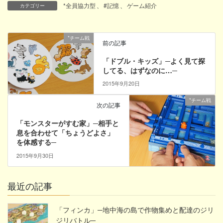
*全員協力型
、
#記憶
、
ゲーム紹介
カテゴリー
*チーム戦
前の記事
「ドブル・キッズ」─よく見て探
してる、はずなのに…─
2015年9月20日
*チーム戦
次の記事
「モンスターがすむ家」─相手と
息を合わせて「ちょうどよさ」
を体感する─
2015年9月30日
最近の記事
「フィンカ」─地中海の島で作物集めと配達のジリ
ジリバトル─