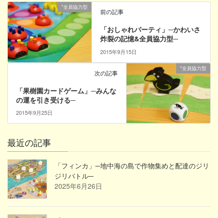
*全員協力型
前の記事
「おしゃれパーティ」─かわいさ
炸裂の記憶&全員協力型─
2015年9月15日
*全員協力型
次の記事
「果樹園カードゲーム」─みんな
の運を引き受ける─
2015年9月25日
最近の記事
「フィンカ」─地中海の島で作物集めと配達のジリ
ジリバトル─
2025年6月26日