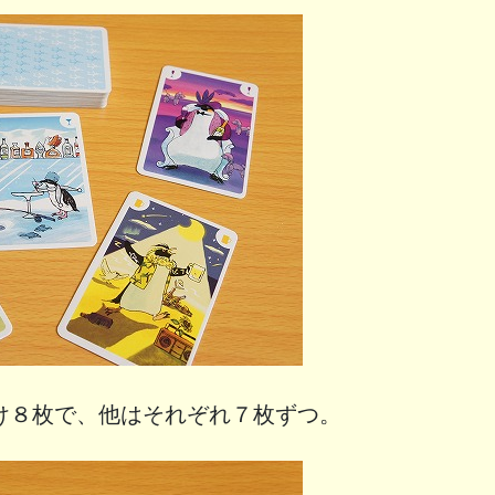
け８枚で、他はそれぞれ７枚ずつ。