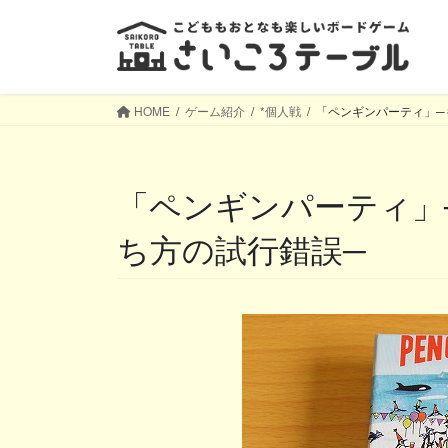
コ
ナ
ン
ビ
テ
ゲ
ン
ー
ツ
シ
HOME
ゲーム紹介
*個人戦
「ペンギンパーティ」─
へ
ョ
ス
ン
キ
に
「ペンギンパーティ」─もう１回！度が高い、勝
ッ
移
プ
動
ち方の試行錯誤─