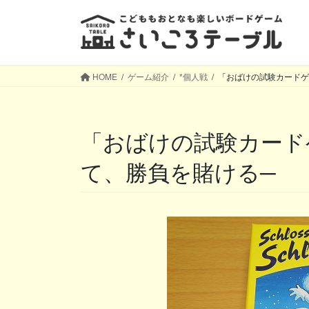
コ
ナ
ン
ビ
テ
ゲ
ン
ー
ツ
シ
HOME
ゲーム紹介
*個人戦
「おばけの試験カードゲ
へ
ョ
ス
ン
キ
に
「おばけの試験カードゲーム」─よく見て覚え
ッ
移
プ
動
て、勝負を賭ける─