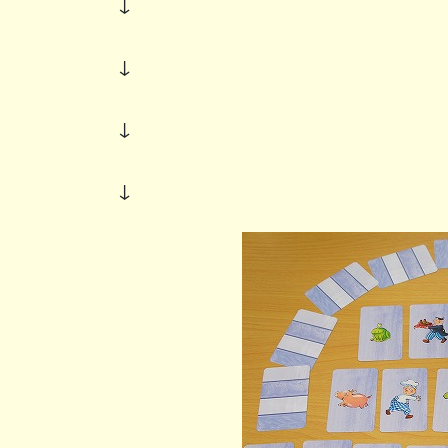
↓
↓
↓
↓