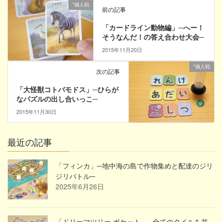
*個人戦
前の記事
「カードライン動物編」─へー！
そうなんだ！の答え合わせ大会─
2015年11月20日
*個人戦
次の記事
「大怪獣コトバモドス」─ひらが
なパズルの出し合いっこ─
2015年11月30日
最近の記事
「フィンカ」─地中海の島で作物集めと配達のジリ
ジリバトル─
2025年6月26日
「ドリーマツリー ポケット」─全てのタイルを並