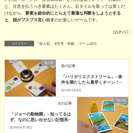
と、注意を払うべき要素はたくさん。石タイルを取っては置くだ
けながら、
要素を総合的にとらえて最適な判断をしようとする
と、頭がプスプス言い出す
のが楽しいゲームです。
(おわり)
*個人戦
、
#思考・戦略
、
ゲーム紹介
カテゴリー
*個人戦
前の記事
「ハリガリエクストリーム」─条
件を満たしたら素早くチーン！─
2016年4月4日
*個人戦
次の記事
「ジョーの動物園」─知ってるは
ず、なのに思い出せない記憶系─
2016年4月18日