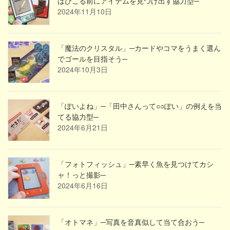
はびこる前にアイテムを見つけ出す協力型─
2024年11月10日
「魔法のクリスタル」─カードやコマをうまく選ん
でゴールを目指そう─
2024年10月3日
「ぽいよね」─「田中さんって○○ぽい」の例えを当
てる協力型─
2024年6月21日
「フォトフィッシュ」─素早く魚を見つけてカシ
ャ！っと撮影─
2024年6月16日
「オトマネ」─写真を音真似して当て合おう─