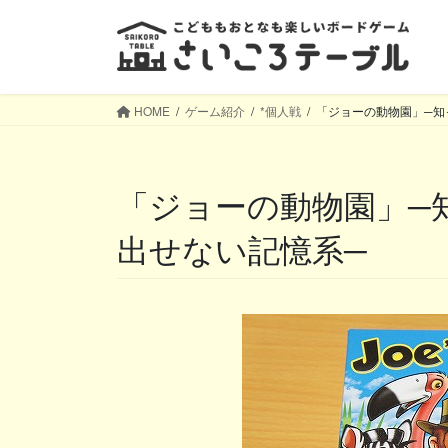
コ
ナ
ン
ビ
テ
ゲ
ン
ー
ツ
シ
HOME
ゲーム紹介
*個人戦
「ジョーの動物園」─知
へ
ョ
ス
ン
キ
に
「ジョーの動物園」─知ってるはず、なのに思い
ッ
移
プ
動
出せない記憶系─