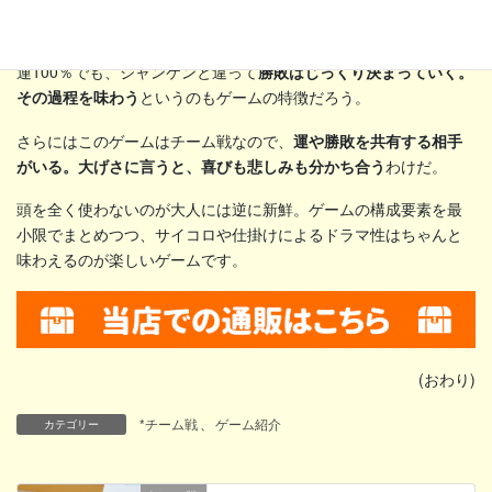
運だけなので、何度かやれば全員が勝敗それぞれを体験できる。
勝ったり負けたりすることの感覚を誰でも味わえる
わけだ。同じ
運100％でも、ジャンケンと違って
勝敗はじっくり決まっていく。
その過程を味わう
というのもゲームの特徴だろう。
さらにはこのゲームはチーム戦なので、
運や勝敗を共有する相手
がいる。大げさに言うと、喜びも悲しみも分かち合う
わけだ。
頭を全く使わないのが大人には逆に新鮮。ゲームの構成要素を最
小限でまとめつつ、サイコロや仕掛けによるドラマ性はちゃんと
味わえるのが楽しいゲームです。
(おわり)
*チーム戦
、
ゲーム紹介
カテゴリー