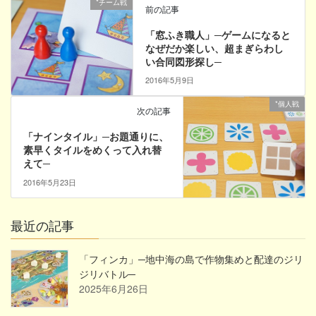
*チーム戦
前の記事
「窓ふき職人」─ゲームになると
なぜだか楽しい、超まぎらわし
い合同図形探し─
2016年5月9日
*個人戦
次の記事
「ナインタイル」─お題通りに、
素早くタイルをめくって入れ替
えて─
2016年5月23日
最近の記事
「フィンカ」─地中海の島で作物集めと配達のジリ
ジリバトル─
2025年6月26日