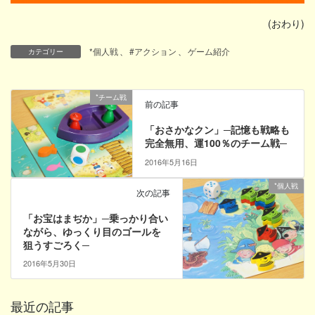
(おわり)
*個人戦
、
#アクション
、
ゲーム紹介
カテゴリー
*チーム戦
前の記事
「おさかなクン」─記憶も戦略も
完全無用、運100％のチーム戦─
2016年5月16日
*個人戦
次の記事
「お宝はまぢか」─乗っかり合い
ながら、ゆっくり目のゴールを
狙うすごろく─
2016年5月30日
最近の記事