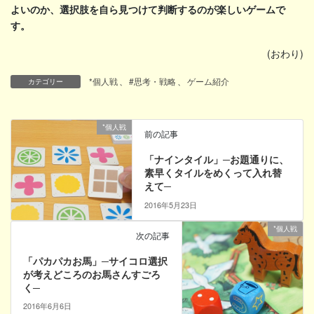
よいのか、選択肢を自ら見つけて判断するのが楽しいゲームで
す。
(おわり)
*個人戦
、
#思考・戦略
、
ゲーム紹介
カテゴリー
*個人戦
前の記事
「ナインタイル」─お題通りに、
素早くタイルをめくって入れ替
えて─
2016年5月23日
*個人戦
次の記事
「パカパカお馬」─サイコロ選択
が考えどころのお馬さんすごろ
く─
2016年6月6日