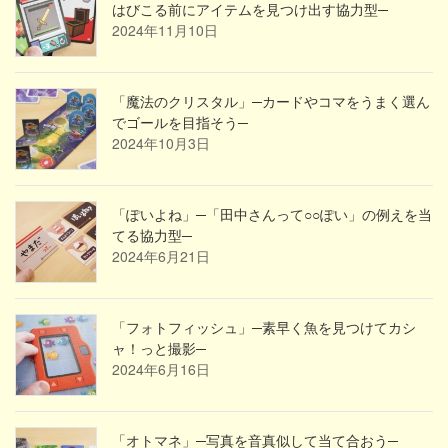
はびこる前にアイテムを見つけ出す協力型─
2024年11月10日
「魔法のクリスタル」─カードやコマをうまく選ん
でゴールを目指そう─
2024年10月3日
「ぽいよね」─「田中さんって○○ぽい」の例えを当
てる協力型─
2024年6月21日
「フォトフィッシュ」─素早く魚を見つけてカシ
ャ！っと撮影─
2024年6月16日
「オトマネ」─写真を音真似して当て合おう─