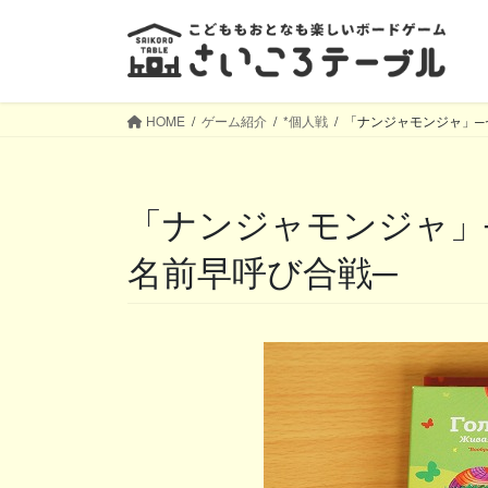
コ
ナ
ン
ビ
テ
ゲ
ン
ー
ツ
シ
HOME
ゲーム紹介
*個人戦
「ナンジャモンジャ」─
へ
ョ
ス
ン
キ
に
「ナンジャモンジャ」─センスと記憶と瞬発力の
ッ
移
プ
動
名前早呼び合戦─