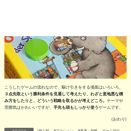
こうしたゲームの流れなので、駆け引きをする場面はいろいろ。
３点先取という勝利条件を見通して考えたり、わざと意地悪な積
み方をしたりと、どういう戦略を取るかが考えどころ。
テーマや
雰囲気はかわいいですが、
手先も頭もしっかり使う
ゲームです。
(おわり)
*個人戦
、
#アクション
、
#思考・戦略
、
ゲーム紹介
カテゴリー