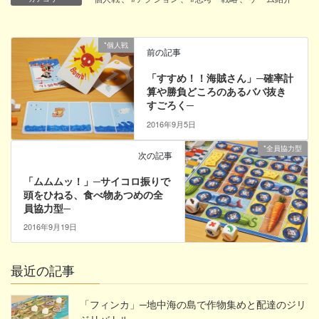
*個人戦
前の記事
「すすめ！！海賊さん」─確率計
算や勝負どころのあるババ抜き
すごろく─
2016年9月5日
*全員協力型
次の記事
「ムムムッ！」─サイコロ振りで
頭をひねる、食べ物あつめの全
員協力型─
2016年9月19日
最近の記事
「フィンカ」─地中海の島で作物集めと配達のジリ