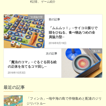
#記憶
、
ゲーム紹介
*全員協力型
前の記事
「ムムムッ！」─サイコロ振りで
頭をひねる、食べ物あつめの全
員協力型─
2016年9月19日
*個人戦
次の記事
「魔法のコマ」─ぐるぐる回る絵
の正体を当てるコマ回し─
2016年10月3日
最近の記事
「フィンカ」─地中海の島で作物集めと配達のジリ
ジリバトル─