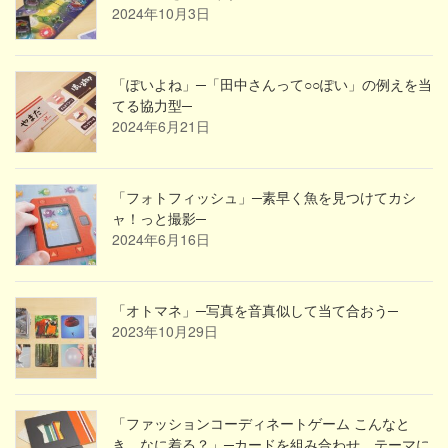
2024年10月3日
「ぽいよね」─「田中さんって○○ぽい」の例えを当
てる協力型─
2024年6月21日
「フォトフィッシュ」─素早く魚を見つけてカシ
ャ！っと撮影─
2024年6月16日
「オトマネ」─写真を音真似して当て合おう─
2023年10月29日
「ファッションコーディネートゲーム こんなと
き、なに着る？」─カードを組み合わせ、テーマに