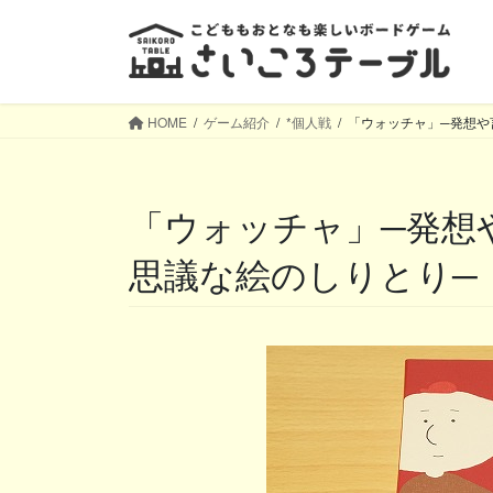
コ
ナ
ン
ビ
テ
ゲ
ン
ー
ツ
シ
HOME
ゲーム紹介
*個人戦
「ウォッチャ」─発想や
へ
ョ
ス
ン
キ
に
「ウォッチャ」─発想や言葉が引き出される、不
ッ
移
プ
動
思議な絵のしりとり─