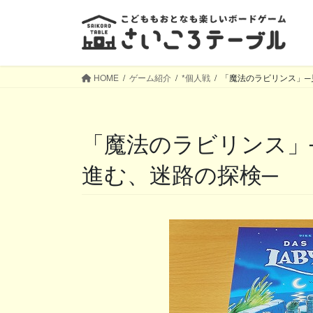
コ
ナ
ン
ビ
テ
ゲ
ン
ー
ツ
シ
HOME
ゲーム紹介
*個人戦
「魔法のラビリンス」─
へ
ョ
ス
ン
キ
に
「魔法のラビリンス」─見えない壁を探りながら
ッ
移
プ
動
進む、迷路の探検─