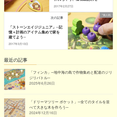
2017年2月27日
*個人戦
次の記事
「ストーンエイジジュニア」─記
憶＋計画のアイテム集めで家を
建てよう─
2017年3月13日
最近の記事
「フィンカ」─地中海の島で作物集めと配達のジリ
ジリバトル─
2025年6月26日
「ドリーマツリー ポケット」─全てのタイルを並
べて大きな木を作ろう─
2024年12月16日