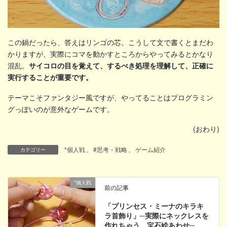
この鍋だったら、答えはリンゴの芯。こうして文で書くとまだわ
かりますが、実際にコマを動かすところからやってみるとかなり
混乱。
サイコロの目を覚えて、するべき処理を理解して、正確に
実行することが重要です。
テーマこそファンタジー風ですが、やってることはプログラミン
グっぽいのが意外なゲームです。
(おわり)
*個人戦
、
#思考・戦略
、
ゲーム紹介
カテゴリー
*個人戦
前の記事
「プリンセス・ミーナのキラキ
ラ首飾り」─実際にネックレスを
作れちゃう、宝石絵あわせ─