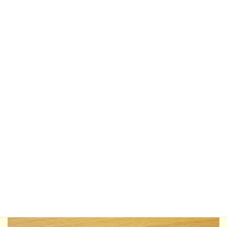
伏せられている宝石の場所を忘れがち。ここが普通の神経衰弱に
はない要素で面白い。
手先の作業をしつつも、これまで見た記憶
を保っておくのがポイントです。
また、通している間に他のプレイヤーがめくる宝石も見ておかな
ければ当然不利になってしまいます。
手先の作業と宝石の確認
と、視線を切り替えるのも大事です。