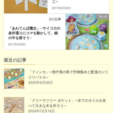
こ─
2017年2月20日
*個人戦
次の記事
「あわてんぼ魔女」─サイコロの
条件通りにコマを動かして、鍋
の中を探そう─
2017年3月6日
最近の記事
「フィンカ」─地中海の島で作物集めと配達のジリ
ジリバトル─
2025年6月26日
「ドリーマツリー ポケット」─全てのタイルを並
べて大きな木を作ろう─
2024年12月16日