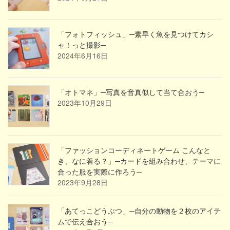
「フォトフィッシュ」─素早く魚を見つけてカシ
ャ！っと撮影─
2024年6月16日
「オトマネ」─写真を音真似して当て合おう─
2023年10月29日
「ファッションコーディネートゲーム こんなと
き、なに着る？」─カードを組み合わせ、テーマに
合った服を実際に作ろう─
2023年9月28日
「あてっこどうぶつ」─自分の動物を２枚のアイテ
ムで伝え合おう─