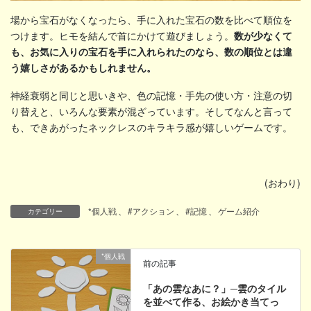
場から宝石がなくなったら、手に入れた宝石の数を比べて順位を
つけます。ヒモを結んで首にかけて遊びましょう。
数が少なくて
も、お気に入りの宝石を手に入れられたのなら、数の順位とは違
う嬉しさがあるかもしれません。
神経衰弱と同じと思いきや、色の記憶・手先の使い方・注意の切
り替えと、いろんな要素が混ざっています。そしてなんと言って
も、できあがったネックレスのキラキラ感が嬉しいゲームです。
(おわり)
*個人戦
、
#アクション
、
#記憶
、
ゲーム紹介
カテゴリー
*個人戦
前の記事
「あの雲なあに？」─雲のタイル
を並べて作る、お絵かき当てっ