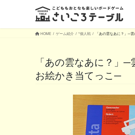
コ
ナ
ン
ビ
テ
ゲ
ン
ー
ツ
シ
HOME
ゲーム紹介
*個人戦
「あの雲なあに？」─雲
へ
ョ
ス
ン
キ
に
「あの雲なあに？」─雲のタイルを並べて作る、
ッ
移
プ
動
お絵かき当てっこ─