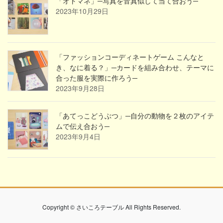
「オトマネ」─写真を音真似して当て合おう─
2023年10月29日
「ファッションコーディネートゲーム こんなと
き、なに着る？」─カードを組み合わせ、テーマに
合った服を実際に作ろう─
2023年9月28日
「あてっこどうぶつ」─自分の動物を２枚のアイテ
ムで伝え合おう─
2023年9月4日
Copyright © さいころテーブル All Rights Reserved.