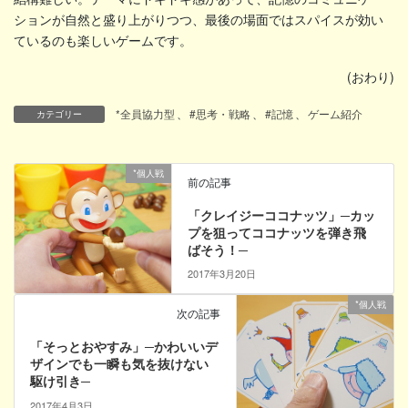
ションが自然と盛り上がりつつ、最後の場面ではスパイスが効い
ているのも楽しいゲームです。
(おわり)
*全員協力型
、
#思考・戦略
、
#記憶
、
ゲーム紹介
カテゴリー
*個人戦
前の記事
「クレイジーココナッツ」─カッ
プを狙ってココナッツを弾き飛
ばそう！─
2017年3月20日
*個人戦
次の記事
「そっとおやすみ」─かわいいデ
ザインでも一瞬も気を抜けない
駆け引き─
2017年4月3日