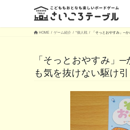
コ
ナ
ン
ビ
テ
ゲ
ン
ー
ツ
シ
HOME
ゲーム紹介
*個人戦
「そっとおやすみ」─か
へ
ョ
ス
ン
キ
に
「そっとおやすみ」─かわいいデザインでも一瞬
ッ
移
プ
動
も気を抜けない駆け引