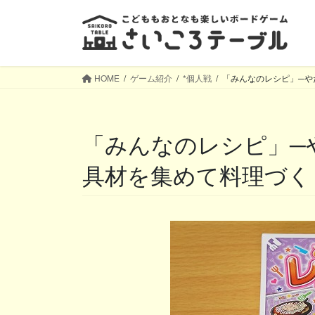
コ
ナ
ン
ビ
テ
ゲ
ン
ー
ツ
シ
HOME
ゲーム紹介
*個人戦
「みんなのレシピ」─や
へ
ョ
ス
ン
キ
に
「みんなのレシピ」─やたらと子どもにウケる、
ッ
移
プ
動
具材を集めて料理づく