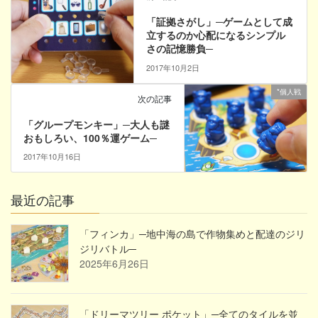
「証拠さがし」─ゲームとして成
立するのか心配になるシンプル
さの記憶勝負─
2017年10月2日
*個人戦
次の記事
「グループモンキー」─大人も謎
おもしろい、100％運ゲーム─
2017年10月16日
最近の記事
「フィンカ」─地中海の島で作物集めと配達のジリ
ジリバトル─
2025年6月26日
「ドリーマツリー ポケット」─全てのタイルを並