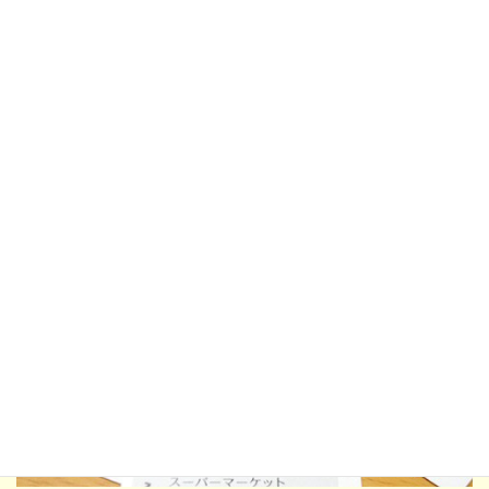
いたらミッション成功、とのこと。
上の例では、「鉄＝黒」「カメムシ＝きみどり」が揃ってます。
「11月」に茶色と黄色が出てきたのは、落ち葉とイチョウに分か
れた模様。
ゲームのルールとしては失敗でも、違っていると
「え？なんで？」「あー、そっちか！」と盛り上がって楽しかっ
たりもする。