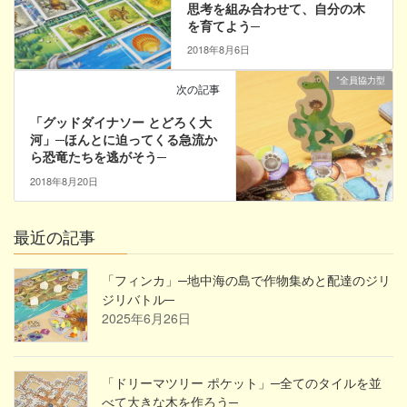
思考を組み合わせて、自分の木
を育てよう─
2018年8月6日
*全員協力型
次の記事
「グッドダイナソー とどろく大
河」─ほんとに迫ってくる急流か
ら恐竜たちを逃がそう─
2018年8月20日
最近の記事
「フィンカ」─地中海の島で作物集めと配達のジリ
ジリバトル─
2025年6月26日
「ドリーマツリー ポケット」─全てのタイルを並
べて大きな木を作ろう─