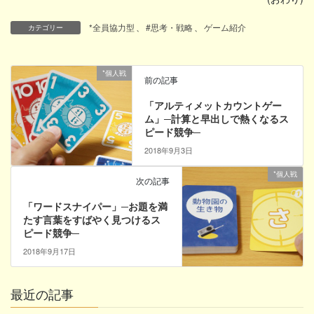
*全員協力型
、
#思考・戦略
、
ゲーム紹介
カテゴリー
*個人戦
前の記事
「アルティメットカウントゲー
ム」─計算と早出しで熱くなるス
ピード競争─
2018年9月3日
*個人戦
次の記事
「ワードスナイパー」─お題を満
たす言葉をすばやく見つけるス
ピード競争─
2018年9月17日
最近の記事