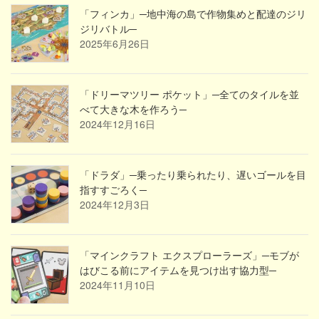
「フィンカ」─地中海の島で作物集めと配達のジリ
ジリバトル─
2025年6月26日
「ドリーマツリー ポケット」─全てのタイルを並
べて大きな木を作ろう─
2024年12月16日
「ドラダ」─乗ったり乗られたり、遅いゴールを目
指すすごろく─
2024年12月3日
「マインクラフト エクスプローラーズ」─モブが
はびこる前にアイテムを見つけ出す協力型─
2024年11月10日