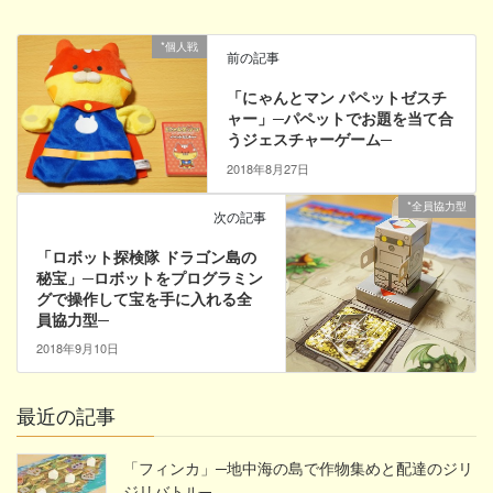
*個人戦
前の記事
「にゃんとマン パペットゼスチ
ャー」─パペットでお題を当て合
うジェスチャーゲーム─
2018年8月27日
*全員協力型
次の記事
「ロボット探検隊 ドラゴン島の
秘宝」─ロボットをプログラミン
グで操作して宝を手に入れる全
員協力型─
2018年9月10日
最近の記事
「フィンカ」─地中海の島で作物集めと配達のジリ
ジリバトル─