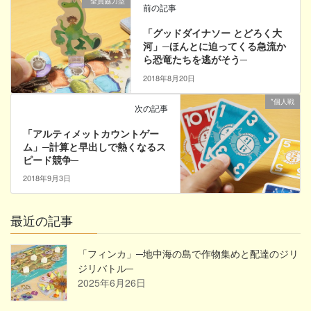
*全員協力型
前の記事
「グッドダイナソー とどろく大
河」─ほんとに迫ってくる急流か
ら恐竜たちを逃がそう─
2018年8月20日
*個人戦
次の記事
「アルティメットカウントゲー
ム」─計算と早出しで熱くなるス
ピード競争─
2018年9月3日
最近の記事
「フィンカ」─地中海の島で作物集めと配達のジリ
ジリバトル─
2025年6月26日