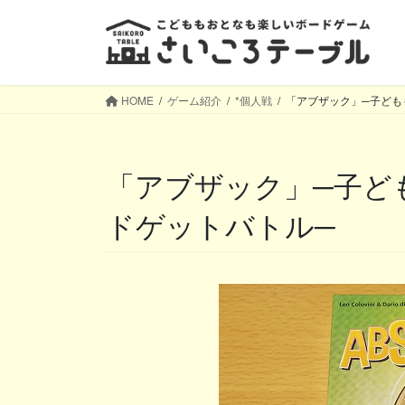
コ
ナ
ン
ビ
テ
ゲ
ン
ー
ツ
シ
HOME
ゲーム紹介
*個人戦
「アブザック」─子ども
へ
ョ
ス
ン
キ
に
「アブザック」─子どももサクサク楽しめるカー
ッ
移
プ
動
ドゲットバトル─