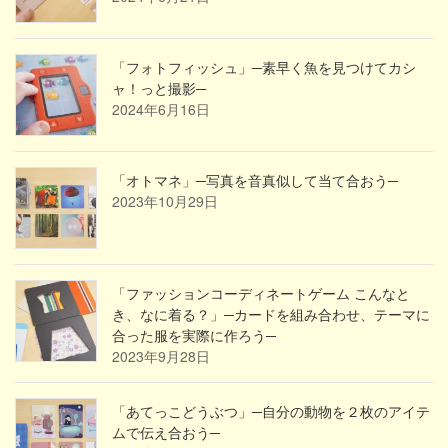
「フォトフィッシュ」─素早く魚を見つけてカシ
ャ！っと撮影─
2024年6月16日
「オトマネ」─写真を音真似して当て合おう─
2023年10月29日
「ファッションコーディネートゲーム こんなと
き、なに着る？」─カードを組み合わせ、テーマに
合った服を実際に作ろう─
2023年9月28日
「あてっこどうぶつ」─自分の動物を２枚のアイテ
ムで伝え合おう─