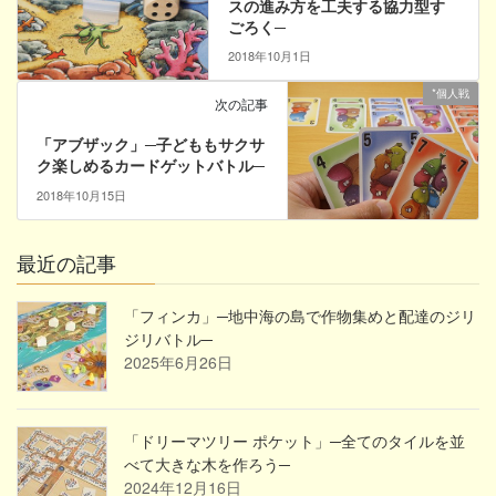
スの進み方を工夫する協力型す
ごろく─
2018年10月1日
*個人戦
次の記事
「アブザック」─子どももサクサ
ク楽しめるカードゲットバトル─
2018年10月15日
最近の記事
「フィンカ」─地中海の島で作物集めと配達のジリ
ジリバトル─
2025年6月26日
「ドリーマツリー ポケット」─全てのタイルを並
べて大きな木を作ろう─
2024年12月16日