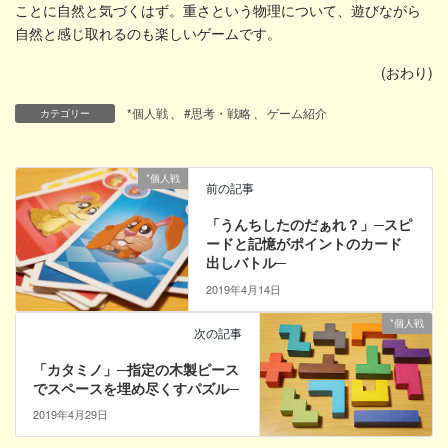
ことに自然と気づくはず。重さという物理について、遊びながら
自然と感じ取れるのも楽しいゲームです。
(おわり)
*個人戦
、
#思考・戦略
、
ゲーム紹介
カテゴリー
*個人戦
前の記事
「うんちしたのだぁれ？」─スピ
ードと記憶がポイントのカード
出しバトル─
2019年4月14日
*個人戦
次の記事
「カタミノ」─指定の木製ピース
でスペースを埋め尽くすパズル─
2019年4月29日