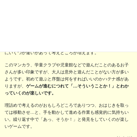
今回紹介したのは「ベーシック」。日本ではベーシックが普及し
ている様子ですが、世界全体では「カラハ」の方がメジャーなよ
うです。「カラハ」もおはじきの動かし方は同じですが、ルール
にいくつか違いがあって考えどころが増えます。
このマンカラ、学童クラブや児童館などで遊んだことのあるお子
さんが多い印象ですが、大人は意外と遊んだことがない方が多い
ようです。初めて遊ぶと序盤は何をすればいいのかハテナ感があ
りますが、
ゲームが進むにつれて「…そういうことか！」とわか
っていくのが楽しいです。
理詰めで考えるのがおもしろどころでありつつ、おはじきを取っ
ては移動させ…と、手を動かして進める作業も感覚的に気持ちい
い。繰り返す中で「あっ、そうか！」と発見をしていくのが楽し
いゲームです。