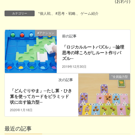
(おわり)
*個人戦
、
#思考・戦略
、
ゲーム紹介
カテゴリー
#アクション
前の記事
「ロジカルルートパズル」─論理
思考の球ころがしルート作りパ
ズル─
2019年12月30日
*全員協力型
次の記事
「どんぐりやま」─たし算・ひき
算を使ってカードをピラミッド
状に出す協力型─
2020年1月18日
最近の記事