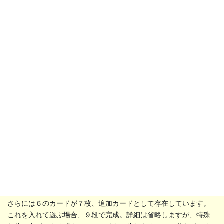
「出さずに残った手札のどんぐりが少ないほどよい」というも
の。記録するシートも同封されている親切さ。１～５までのカー
ドを全て出す、つまりは手札に０だけを残した成功は完全成功！
というわけです。
さらには６のカードが７枚、追加カードとして存在しています。
これを入れて遊ぶ場合、９段で完成。詳細は省略しますが、特殊