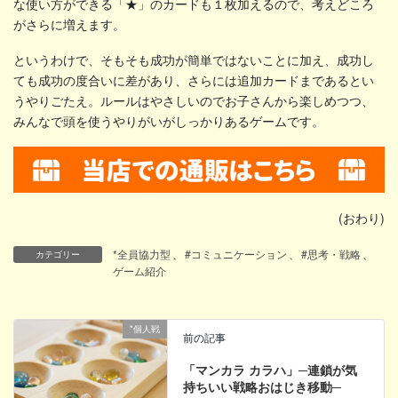
な使い方ができる「★」のカードも１枚加えるので、考えどころ
がさらに増えます。
というわけで、そもそも成功が簡単ではないことに加え、成功し
ても成功の度合いに差があり、さらには追加カードまであるとい
うやりごたえ。ルールはやさしいのでお子さんから楽しめつつ、
みんなで頭を使うやりがいがしっかりあるゲームです。
(おわり)
*全員協力型
、
#コミュニケーション
、
#思考・戦略
、
カテゴリー
ゲーム紹介
*個人戦
前の記事
「マンカラ カラハ」─連鎖が気
持ちいい戦略おはじき移動─