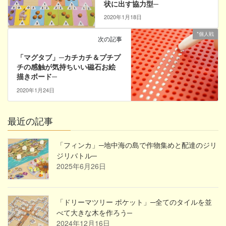
状に出す協力型─
2020年1月18日
*個人戦
次の記事
「マグタブ」─カチカチ＆プチプ
チの感触が気持ちいい磁石お絵
描きボード─
2020年1月24日
最近の記事
「フィンカ」─地中海の島で作物集めと配達のジリ
ジリバトル─
2025年6月26日
「ドリーマツリー ポケット」─全てのタイルを並
べて大きな木を作ろう─
2024年12月16日