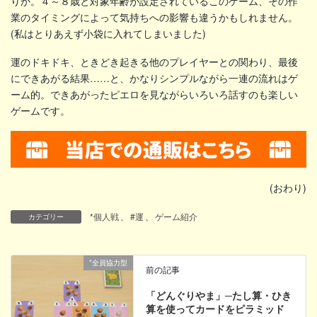
りか。４～８歳と対象年齢が設定されているこのゲーム、その作
業のタイミングによって気持ちへの影響も違うかもしれません。
(私はとりあえず小袋に入れてしまいました)
運のドキドキ、ときどき起きる他のプレイヤーとの関わり、最後
にできあがる結果……と、かなりシンプルながら一連の流れはゲ
ーム的。できあがったピエロを見ながらいろいろ話すのも楽しい
ゲームです。
(おわり)
*個人戦
、
#運
、
ゲーム紹介
カテゴリー
*全員協力型
前の記事
「どんぐりやま」─たし算・ひき
算を使ってカードをピラミッド