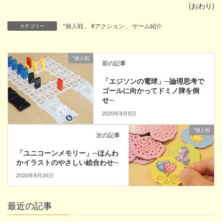
(おわり)
*個人戦
、
#アクション
、
ゲーム紹介
カテゴリー
*個人戦
前の記事
「エジソンの電球」─論理思考で
ゴールに向かってドミノ牌を倒
せ─
2020年9月5日
*個人戦
次の記事
「ユニコーンメモリー」─ほんわ
かイラストのやさしい絵合わせ─
2020年9月24日
最近の記事