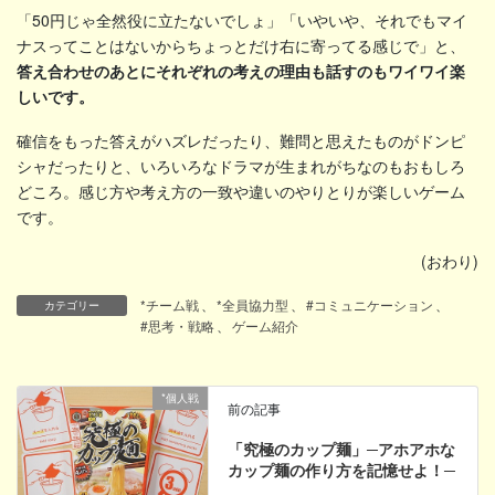
「50円じゃ全然役に立たないでしょ」「いやいや、それでもマイ
ナスってことはないからちょっとだけ右に寄ってる感じで」と、
答え合わせのあとにそれぞれの考えの理由も話すのもワイワイ楽
しいです。
確信をもった答えがハズレだったり、難問と思えたものがドンピ
シャだったりと、いろいろなドラマが生まれがちなのもおもしろ
どころ。感じ方や考え方の一致や違いのやりとりが楽しいゲーム
です。
(おわり)
*チーム戦
、
*全員協力型
、
#コミュニケーション
、
カテゴリー
#思考・戦略
、
ゲーム紹介
*個人戦
前の記事
「究極のカップ麺」─アホアホな
カップ麺の作り方を記憶せよ！─