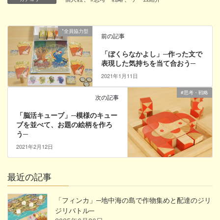
*全員協力型
前の記事
「ぼくらなかよし」─作った文で
表現した気持ちを当て合おう─
2021年1月11日
#思考・戦略
次の記事
「脳活キューブ」─模様のキュー
ブを並べて、お題の絵柄を作ろ
う─
2021年2月12日
最近の記事
「フィンカ」─地中海の島で作物集めと配達のジリ
ジリバトル─